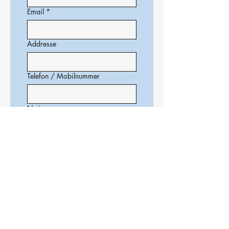
Email
*
Addresse
Telefon / Mobilnummer
Notiz
Einreichen